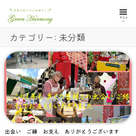
GREEN
自
メニュ
ー
然
HARMONY
が
カテゴリー:
未分類
好
き
な
お
花
屋
さ
ん
出会い ご縁 お支え ありがとうございます