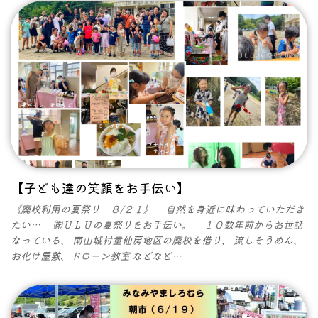
【子ども達の笑顔をお手伝い】
《廃校利用の夏祭り ８/２１》 自然を身近に味わっていただき
たい… ㈱ＵＬＵの夏祭りをお手伝い。 １０数年前からお世話
なっている、 南山城村童仙房地区の廃校を借り、 流しそうめん、
お化け屋敷、ドローン教室 などなど…