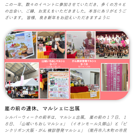
この一年、数々のイベントに参加させていただき、多くの方々と
の出会い、ご縁、お支えをいただきました。本当にありがとうご
ざいます。 皆様、良き新年をお迎えいただきますように
嵐の前の連休、マルシェに出展
シルバーウィークの前半は、マルシェ出展。 嵐の前の１７日、１
８日、「山城いちおしマルシェ」 （イオンモール久御山）と「ピ
ンクリボン大阪・がん 検診啓発マルシェ」（南丹市八木町の市民