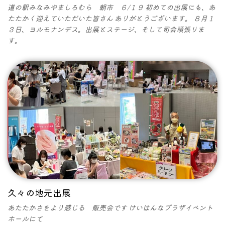
道の駅みなみやましろむら 朝市 ６/１９ 初めての出展にも、あ
たたかく迎えていただいた皆さん ありがとうございます。 ８月１
３日、ヨルモナンデス。出展とステージ、そして司会頑張りま
す。
久々の地元出展
あたたかさをより感じる 販売会です けいはんなプラザイベント
ホールにて