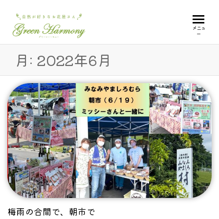
GREEN
自
メニュ
ー
然
HARMONY
が
月:
2022年6月
好
き
な
お
花
屋
さ
ん
梅雨の合間で、朝市で